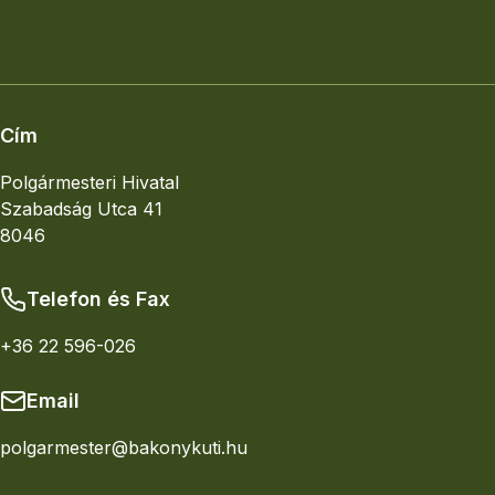
Elhelyezkedés
Nagyobb térkép
Cím
Polgármesteri Hivatal
Szabadság Utca 41
8046
Telefon és Fax
+36 22 596-026
Email
polgarmester@bakonykuti.hu