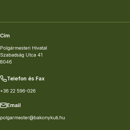
Elhelyezkedés
Nagyobb térkép
Cím
Polgármesteri Hivatal
Szabadság Utca 41
8046
Telefon és Fax
+36 22 596-026
Email
polgarmester@bakonykuti.hu