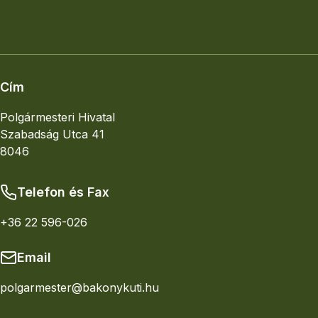
Elhelyezkedés
Nagyobb térkép
Cím
Polgármesteri Hivatal
Szabadság Utca 41
8046
Telefon és Fax
+36 22 596-026
Email
polgarmester@bakonykuti.hu