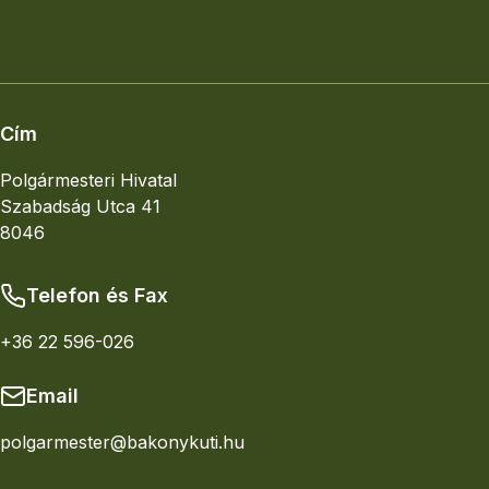
Elhelyezkedés
Nagyobb térkép
Cím
Polgármesteri Hivatal
Szabadság Utca 41
8046
Telefon és Fax
+36 22 596-026
Email
polgarmester@bakonykuti.hu