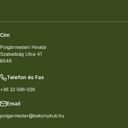
Elhelyezkedés
Nagyobb térkép
Cím
Polgármesteri Hivatal
Szabadság Utca 41
8046
Telefon és Fax
+36 22 596-026
Email
polgarmester@bakonykuti.hu