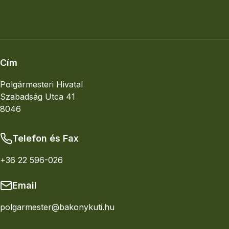
Elhelyezkedés
Nagyobb térkép
Cím
Polgármesteri Hivatal
Szabadság Utca 41
8046
Telefon és Fax
+36 22 596-026
Email
polgarmester@bakonykuti.hu