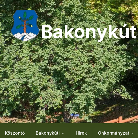
Bakonykút
Köszöntő
Bakonykúti
Hírek
Önkormányzat