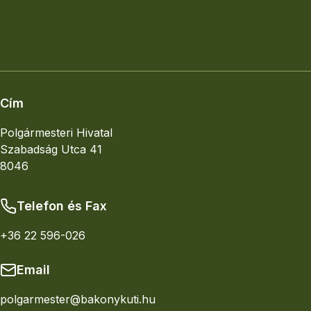
Elhelyezkedés
Nagyobb térkép
Cím
Polgármesteri Hivatal
Szabadság Utca 41
8046
Telefon és Fax
+36 22 596-026
Email
polgarmester@bakonykuti.hu